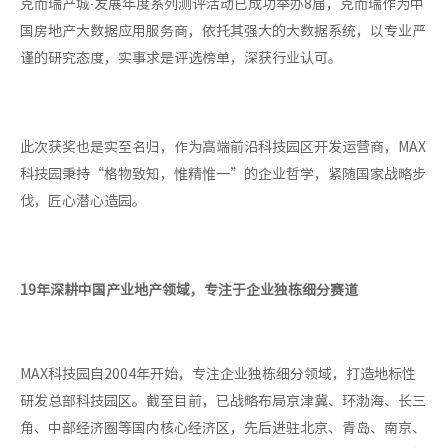
克而瑞产城·发展年度系列测评活动已成功举办8届，克而瑞作为中
国房地产大数据应用服务商，依托其强大的大数据系统，以专业严
谨的研究态度，实事求是评选榜单，深获行业认可。
此次获奖也是实至名归，作为高端前沿科技园区开发运营商，MAX
科技园秉持“格物致知，惟精惟一”的企业哲学，紧随国家战略步
伐，匠心潜心造园。
19年深耕中国产业地产领域，专注于企业独栋细分赛道
MAX科技园自2004年开始，专注企业独栋细分领域，打造地标性
研发总部科技园区。截至目前，已战略布局京津冀、环渤海、长三
角、中部经济圈等国内核心经济区，先后进驻北京、青岛、南京、